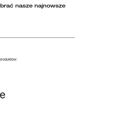
obrać nasze najnowsze
produktów:
je