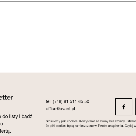
tter
tel. (+48) 81 511 65 50
office@avant.pl
 do listy i bądź
Stosujemy pliki cookies. Korzystanie ze strony bez zmiany ustawie
co
że pliki cookies będą zamieszczane w Twoim urządzeniu.
Czytaj w
fertą.